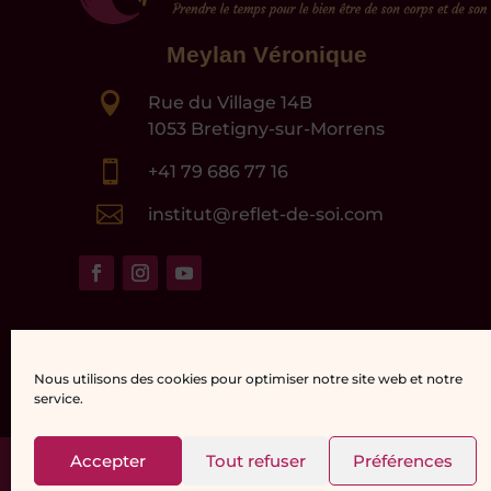
Meylan Véronique

Rue du Village 14B
1053 Bretigny-sur-Morrens

+41 79 686 77 16

institut@reflet-de-soi.com
Nous utilisons des cookies pour optimiser notre site web et notre
service.
Accepter
Tout refuser
Préférences
© Reflet-de-Soi | Véronique Meylan | Réalisat