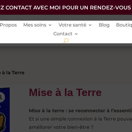
Z CONTACT AVEC MOI POUR UN RENDEZ-VOUS
 Propos
Mes soins
Votre santé
Blog
Bouti
Contact
 à la Terre
Mise à la Terre
Mise à la terre : se reconnecter à l’essenti
Et si une simple connexion à la Terre pouva
améliorer votre bien-être ?