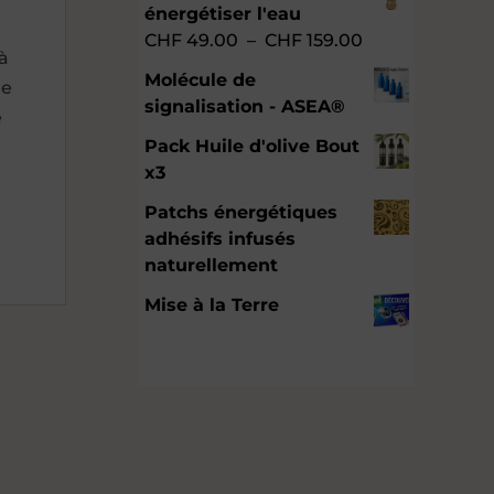
énergétiser l'eau
Plage
CHF
49.00
–
CHF
159.00
à
de
Molécule de
ne
prix :
signalisation - ASEA®
e
CHF 49.00
à
Pack Huile d'olive Bout
CHF 159.00
x3
Patchs énergétiques
adhésifs infusés
naturellement
Mise à la Terre