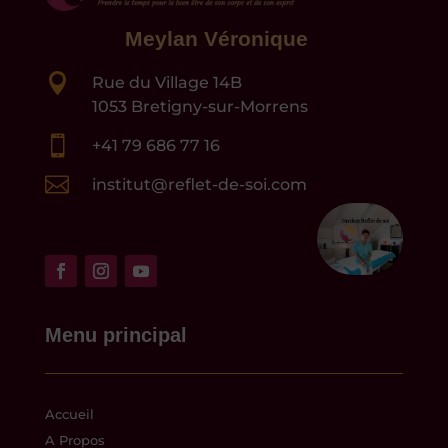
Meylan Véronique

Rue du Village 14B
1053 Bretigny-sur-Morrens

+41 79 686 77 16

institut@reflet-de-soi.com
Menu principal
Accueil
A Propos