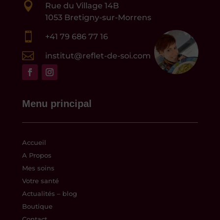

Rue du Village 14B
1053 Bretigny-sur-Morrens

+41 79 686 77 16

institut@reflet-de-soi.com
Menu principal
Accueil
A Propos
Mes soins
Votre santé
Actualités – blog
Boutique
Contact