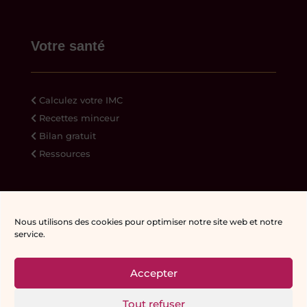
Votre santé
Calculez votre IMC
Recettes minceur
Bilan gratuit
Ressources
Administration
Nous utilisons des cookies pour optimiser notre site web et notre
Newsletter
service.
Accepter
© Reflet-de-Soi | Véronique Meylan |
Tout refuser