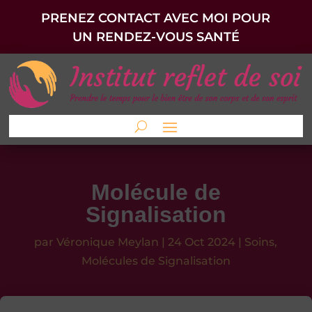
PRENEZ CONTACT AVEC MOI POUR
UN RENDEZ-VOUS SANTÉ
Molécule de
Signalisation
par
Véronique Meylan
|
24 Oct 2024
|
Soins
,
Molécules de Signalisation