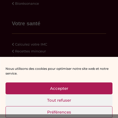
Biorésonance
Votre santé
Calculez votre IMC
Recettes minceur
Bilan gratuit
Ressources
Nous utilisons des cookies pour optimiser notre site web et notre
service.
Accepter
© Reflet-de-Soi | Véronique Meylan |
Tout refuser
Réalisation Web:
Creaphism
|
Mentions
légales
Préférences