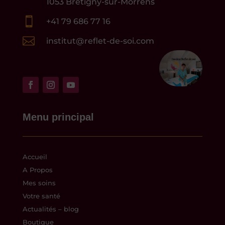
1053 Bretigny-sur-Morrens

+41 79 686 77 16

institut@reflet-de-soi.com
Menu principal
Accueil
A Propos
Mes soins
Votre santé
Actualités – blog
Boutique