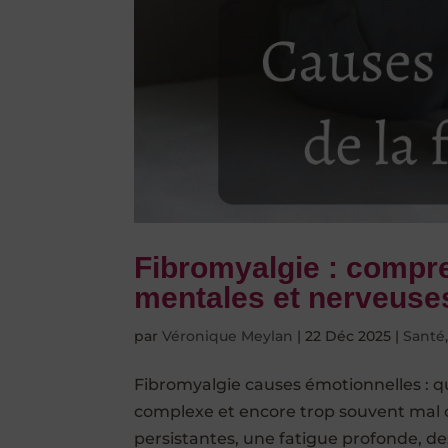
Fibromyalgie : compr
mentales et nerveuses
par
Véronique Meylan
|
22 Déc 2025
|
Santé
Fibromyalgie causes émotionnelles : q
complexe et encore trop souvent mal c
persistantes, une fatigue profonde, de