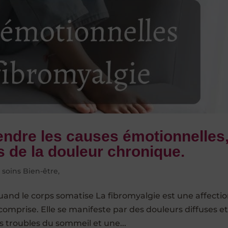
endre les causes émotionnelles
 de la douleur chronique.
,
soins Bien-être,
uand le corps somatise La fibromyalgie est une affecti
omprise. Elle se manifeste par des douleurs diffuses e
s troubles du sommeil et une...