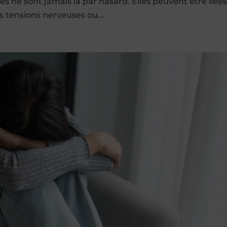
es ne sont jamais là par hasard. Elles peuvent être liées
es tensions nerveuses ou...