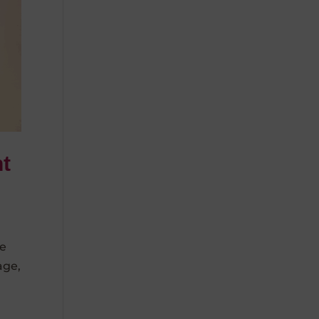
nt
ue
age,