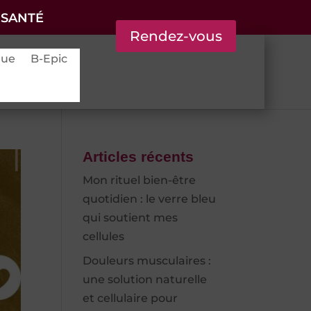
 SANTÉ
Rendez-vous
que
B-Epic
Articles récents
Mon rituel bien-être
quotidien : le verre bleu
qui soutient mes
cellules
Douleurs musculaires :
une solution naturelle
et cellulaire pour