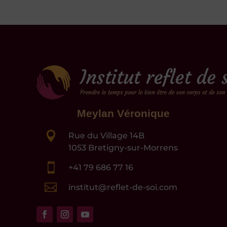
Meylan Véronique

Rue du Village 14B
1053 Bretigny-sur-Morrens

+41 79 686 77 16

institut@reflet-de-soi.com