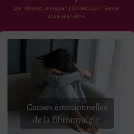
par
Véronique Meylan
|
22 Déc 2025
|
Santé
,
soins Bien-être,