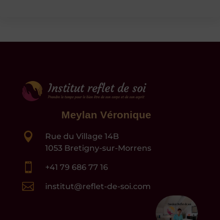
Meylan Véronique

Rue du Village 14B
1053 Bretigny-sur-Morrens

+41 79 686 77 16

institut@reflet-de-soi.com