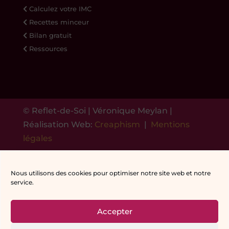
Calculez votre IMC
Recettes minceur
Bilan gratuit
Ressources
© Reflet-de-Soi | Véronique Meylan |
Réalisation Web:
Creaphism
|
Mentions
légales
Nous utilisons des cookies pour optimiser notre site web et notre
service.
Accepter