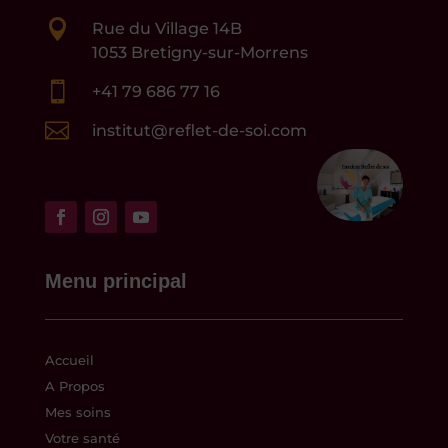

Rue du Village 14B
1053 Bretigny-sur-Morrens

+41 79 686 77 16

institut@reflet-de-soi.com
Menu principal
Accueil
A Propos
Mes soins
Votre santé