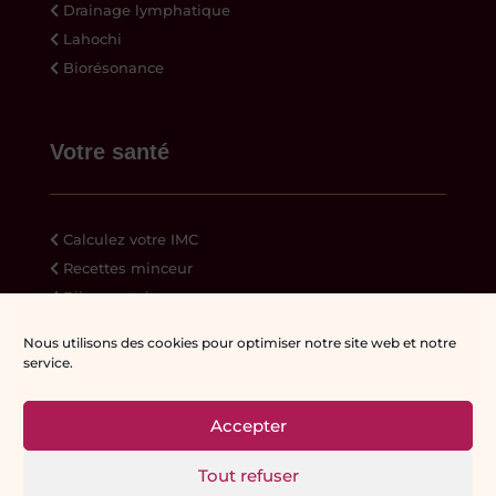
Drainage lymphatique
Lahochi
Biorésonance
Votre santé
Calculez votre IMC
Recettes minceur
Bilan gratuit
Ressources
Nous utilisons des cookies pour optimiser notre site web et notre
service.
Accepter
© Reflet-de-Soi | Véronique Meylan |
Tout refuser
Réalisation Web:
Creaphism
|
Mentions