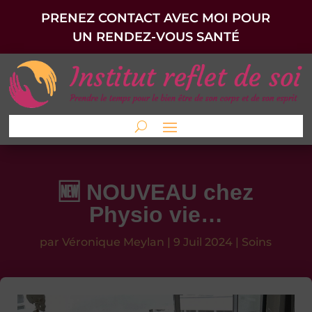
PRENEZ CONTACT AVEC MOI POUR
UN RENDEZ-VOUS SANTÉ
🆕 NOUVEAU chez
Physio vie…
par
Véronique Meylan
|
9 Juil 2024
|
Soins