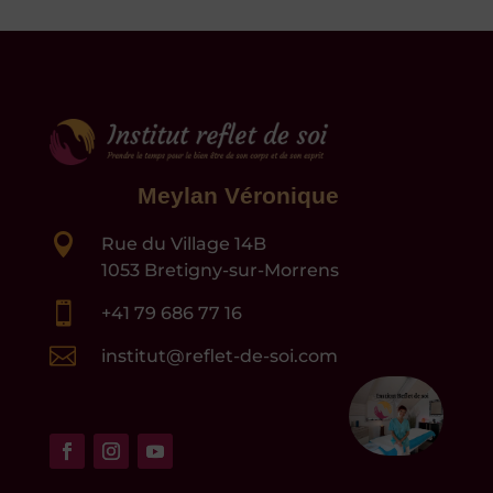
Meylan Véronique

Rue du Village 14B
1053 Bretigny-sur-Morrens

+41 79 686 77 16

institut@reflet-de-soi.com