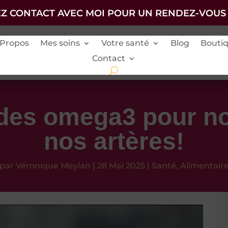
Z CONTACT AVEC MOI POUR UN RENDEZ-VOUS
 Propos
Mes soins
Votre santé
Blog
Bouti
Contact
des omega3 pour no
nos artères!
par
Véronique Meylan
|
28 Mai 2025
|
Santé
,
Alimentair