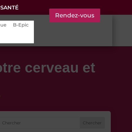
 SANTÉ
Rendez-vous
que
B-Epic
tre cerveau et
e