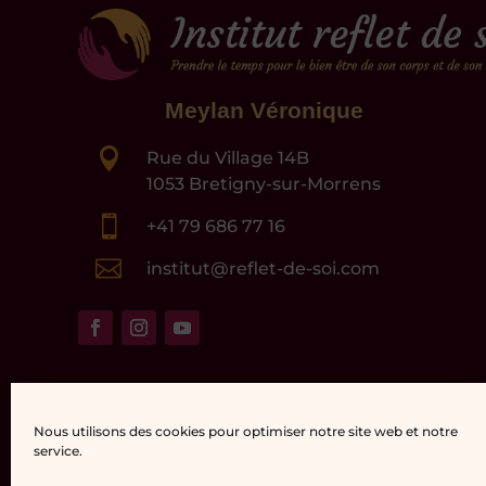
Meylan Véronique

Rue du Village 14B
1053 Bretigny-sur-Morrens

+41 79 686 77 16

institut@reflet-de-soi.com
Nous utilisons des cookies pour optimiser notre site web et notre
service.