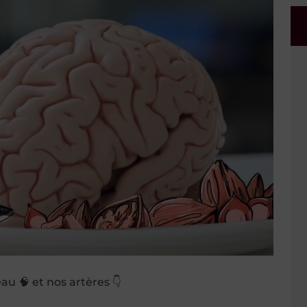
u 🧠 et nos artères 👇