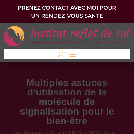
PRENEZ CONTACT AVEC MOI POUR
UN RENDEZ-VOUS SANTÉ
Multiples astuces
d’utilisation de la
molécule de
signalisation pour le
bien-être
par
Véronique Meylan
|
17 Déc 2024
|
Santé
,