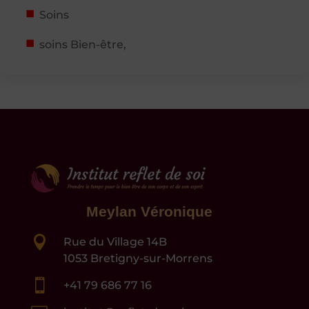
Soins
soins Bien-être,
Meylan Véronique

Rue du Village 14B
1053 Bretigny-sur-Morrens

+41 79 686 77 16