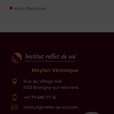
soins Bien-être,
Meylan Véronique

Rue du Village 14B
1053 Bretigny-sur-Morrens

+41 79 686 77 16

institut@reflet-de-soi.com