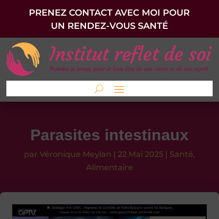
PRENEZ CONTACT AVEC MOI POUR
UN RENDEZ-VOUS SANTÉ
Parasites intestinaux
par
Véronique Meylan
|
22 Mai 2025
|
Santé
,
Alimentaire