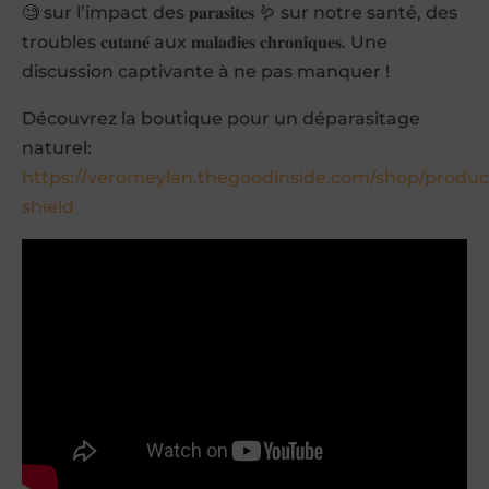
🧐 sur l’impact des 𝐩𝐚𝐫𝐚𝐬𝐢𝐭𝐞𝐬 🪱 sur notre santé, des
troubles 𝐜𝐮𝐭𝐚𝐧𝐞́ aux 𝐦𝐚𝐥𝐚𝐝𝐢𝐞𝐬 𝐜𝐡𝐫𝐨𝐧𝐢𝐪𝐮𝐞𝐬. Une
discussion captivante à ne pas manquer !
Découvrez la boutique pour un déparasitage
naturel:
https://veromeylan.thegoodinside.com/shop/produc
shield