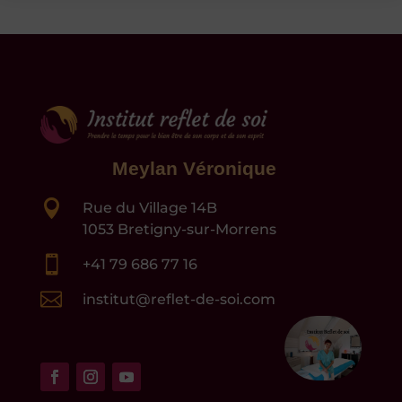
Meylan Véronique

Rue du Village 14B
1053 Bretigny-sur-Morrens

+41 79 686 77 16

institut@reflet-de-soi.com