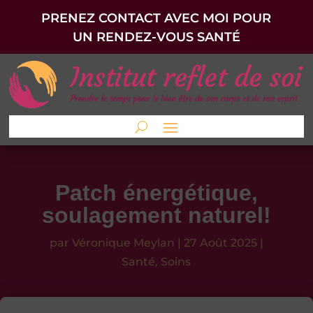
PRENEZ CONTACT AVEC MOI POUR
UN RENDEZ-VOUS SANTÉ
Patch énergétique,
soulagement naturel!
par
Véronique Meylan
|
27 Août 2025
|
Santé
,
Soins