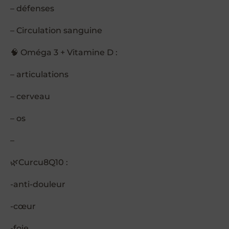
– défenses
– Circulation sanguine
🧠 Oméga 3 + Vitamine D :
– articulations
– cerveau
– os
–
🌿Curcu8Q10 :
-anti-douleur
-cœur
-foie