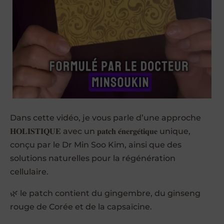
Dans cette vidéo, je vous parle d’une approche
𝐇𝐎𝐋𝐈𝐒𝐓𝐈𝐐𝐔𝐄 avec un 𝐩𝐚𝐭𝐜𝐡 𝐞́𝐧𝐞𝐫𝐠𝐞́𝐭𝐢𝐪𝐮𝐞 unique,
conçu par le Dr Min Soo Kim, ainsi que des
solutions naturelles pour la régénération
cellulaire.
🌿 le patch contient du gingembre, du ginseng
rouge de Corée et de la capsaïcine.