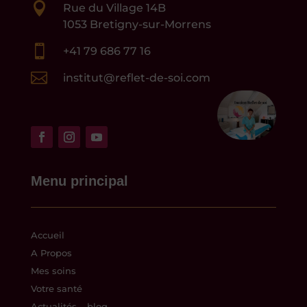

Rue du Village 14B
1053 Bretigny-sur-Morrens

+41 79 686 77 16

institut@reflet-de-soi.com
Menu principal
Accueil
A Propos
Mes soins
Votre santé
Actualités – blog