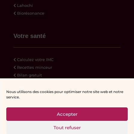
Lahochi
Biorésonance
Votre santé
Calculez votre IMC
Recettes minceur
Bilan gratuit
Ressources
Nous utilisons des cookies pour optimiser notre site web et notre
service.
Accepter
© Reflet-de-Soi | Véronique Meylan |
Réalisation Web:
Creaphism
|
Mentions
Tout refuser