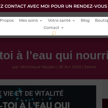
Z CONTACT AVEC MOI POUR UN RENDEZ-VOUS
 Propos
Mes soins
Votre santé
Blog
Bouti
Contact
i à l’eau qui nourri
par
Véronique Meylan
|
30 Avr 2025
|
Santé