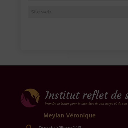
Meylan Véronique

Rue du Village 14B