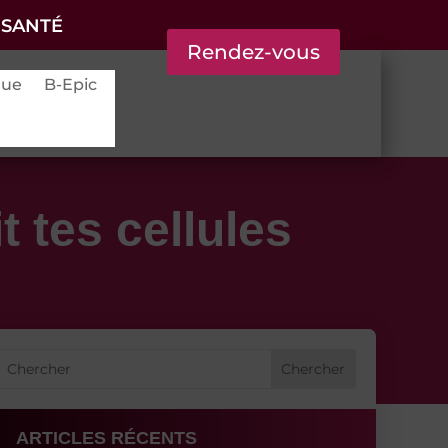
 SANTÉ
Rendez-vous
que
B-Epic
t tes cellules
ARTICLES RÉCENTS