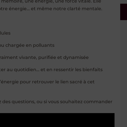
e mémoire, une énergie, une force vitale. Elle
otre énergie… et même notre clarté mentale.
lules
” ou chargée en polluants
raiment vivante, purifiée et dynamisée
r au quotidien… et en ressentir les bienfaits
nergie pour retrouver le lien sacré à cet
z des questions, ou si vous souhaitez commander