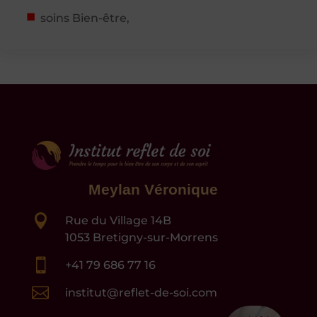
soins Bien-être,
Meylan Véronique

Rue du Village 14B
1053 Bretigny-sur-Morrens

+41 79 686 77 16

institut@reflet-de-soi.com