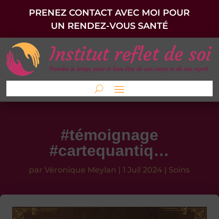
PRENEZ CONTACT AVEC MOI POUR
UN RENDEZ-VOUS SANTÉ
#témoignage
#cartequantiq…
par
Véronique Meylan
|
1 Juil 2024
|
Soins