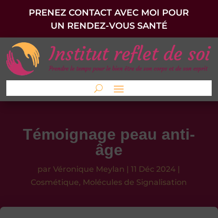
PRENEZ CONTACT AVEC MOI POUR
UN RENDEZ-VOUS SANTÉ
Témoignage peau anti-
âge
par
Véronique Meylan
|
11 Déc 2024
|
Cosmétique
,
Molécules de Signalisation