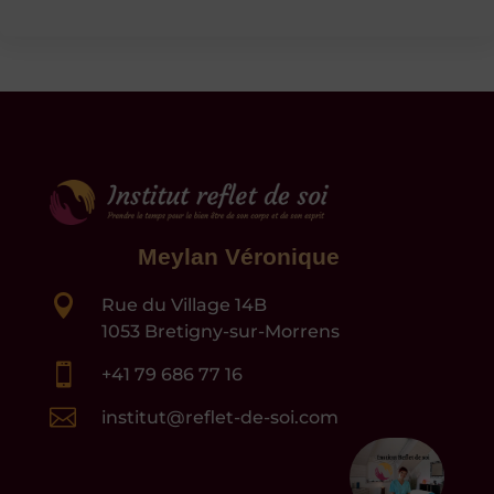
Meylan Véronique

Rue du Village 14B
1053 Bretigny-sur-Morrens

+41 79 686 77 16

institut@reflet-de-soi.com