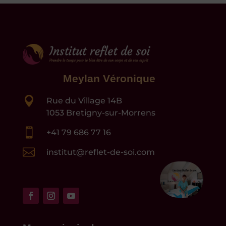
Meylan Véronique

Rue du Village 14B
1053 Bretigny-sur-Morrens

+41 79 686 77 16

institut@reflet-de-soi.com