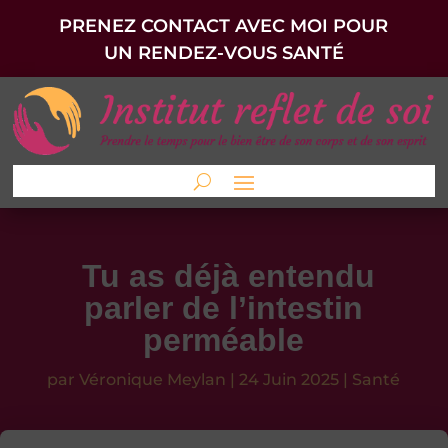
PRENEZ CONTACT AVEC MOI POUR
UN RENDEZ-VOUS SANTÉ
Tu as déjà entendu
parler de l’intestin
perméable
par
Véronique Meylan
|
24 Juin 2025
|
Santé